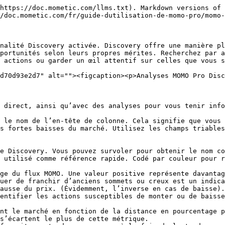
 abréviation pour « volume inhabituel ». Nous examinons le volume avant l’ouverture, pendant les heures normales et en heures prolongées, découpons la journée en tranches de 15 minutes et comparons ces tranches aux 30 derniers jours de négociation. Si le volume actuel augmente anormalement par rapport au marché, il remontera en tête.
  * **À propos de Uvol**. Notre implémentation du volume inhabituel est unique et peut mettre en évidence des écarts indépendamment des pics à l’ouverture du marché ou des creux pendant l’heure du déjeuner. Uvol peut afficher des pourcentages inhabituels en raison de rapports incomplets sur les nouvelles actions et les titres peu échangés. Les actions relativement peu connues qui suscitent de l’intérêt pendant les heures prolongées remonteront en tête.
* **RelStr** - Notre abréviation pour « force relative ». Cet indicateur compare les gains et les pertes par rapport au SPY sur une base en pourcentage. C’est un indicateur sensible à la période qui aide à évaluer rapidement la performance.
* **Période** - Évaluez vos critères filtrés sur 10 périodes différentes ; de 1 minute à 1 mois. Lorsqu’elle est sélectionnée, Discovery compare automatiquement la performance à la période précédemment sélectionnée. Ainsi, si la période de 5 minutes est sélectionnée, les données affichées sont comparées à la clôture précédente sur 5 minutes.
* **Actions** - Propose des options pour ajouter un symbole à la liste des favoris ou définir une alerte

### **Filtres Discovery**

Affinez la vue Discovery selon vos besoins grâce à l’une des méthodes de filtrage disponibles. Là où le tri inverse le sens des données en cliquant sur les en-têtes de colonnes, le filtrage réduit les données affichées selon vos critères.

* **Secteurs** - Choisissez de filtrer Discovery par secteur et de voir la performance uniquement des entreprises du secteur choisi. Pour désélectionner et afficher toutes les options, sélectionnez simplement à nouveau Secteur.
* **Filtres personnalisés** - Créez et enregistrez vos propres filtres selon des critères sélectionnés. Vous pouvez modifier ou supprimer tout filtre enregistré selon les besoins.
  * **Remarque importante -** Les filtres personnalisés vous permettent de créer des filtres temporaires ou des filtres enregistrés. Pour enregistrer un filtre, saisissez le nom du filtre et sélectionnez « Enregistrer et filtrer ». Pour des requêtes ponctuelles, sélectionnez « Ajouter nouveau », saisissez les critères, puis sélectionnez « Filtrer ». Si le champ du nom est vide, il ne peut pas être enregistré.<br>

    Les filtres enregistrés sont disponibles dans la liste déroulante Filtres personnalisés pour un accès rapide.

<figure><img src="https://momoscanner.b-cdn.net/momopro-help/assets/images/Saved-Filters.png" alt=""><figcaption><p>Filtres enregistrés Discovery </p></figcaption></figure>

Après avoir sélectionné l’élément Ajouter nouveau + dans la liste déroulante Filtre personnalisé, vous pouvez ajouter ou supprimer jusqu’à 15 critères pour construire votre filtre, selon que vous utilisez l’offre Pro ou Pro+. Vous pouvez également définir vos options de vue prédéfinies. Une fois définies, vous pouvez charger automatiquement le tri des colonnes, la période et les catégories préférées. Vous pouvez également partager ces paramètres avec d’autres traders à l’aide du lien Partager.

<figure