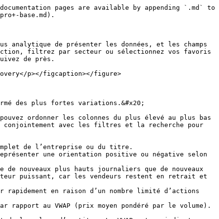
><img src="/files/67412afb690e7ddcff9822745fbe0e09d582b6ab" alt=""><figcaption><p>Générateur de filtres Discovery</p></figcaption></figure>

* **Favoris** - Chaque fois que vous cliquez sur l’étoile à droite d’un symbole, vous créez un nouveau favori. C’est similaire à une liste de suivi, mais plus facile à gérer. À tout moment, vous pouvez cliquer sur le bouton Favoris pour voir la performance. Sélectionnez à nouveau pour revenir à la vue complète.
* **Recherche** - Option en haut à droite dans la fenêtre Discovery. Saisissez le symbole sélectionné pour trouver la performance de l’action. (fonctionne très bien lors de la configuration des favoris).

### **Fonctionnalités Discovery supplémentaires**

* **Vue élargie** - Sélectionnez cette icône <img src="https://momoscanner.b-cdn.net/momopro-help/assets/images/crop-icon.png" alt="expand view" data-size="line"> en haut à droite de Discovery pour étendre la fenêtre Discovery à toute la largeur et la hauteur du navigateur. (Cette fonctionnalité est également disponible pour la vue High/Low Stream.)
* **Maintien épinglé -** Apparaît uniquement lors de l’utilisation de filtres et maintient visibles plus longtemps les actions temporaires ou celles qui ne répondent plus aux critères filtrés (de 5 secondes à 30 minutes).
* **Téléchargement CSV** - Touchez l’icône Discovery Pro pour afficher l’option de téléchargement de la vue actuelle. Le téléchargement est limité à 250 lignes, et le CSV capturera et exportera les données selon les paramètres de filtrage.

{% hint style="info" %}

#### **Conseil utile n°1**

L’indicateur VWAP est une moyenne pondérée mobile sur 24 heures, ce qui signifie que la valeur est structurée à partir de données récentes. Vous pouvez utiliser le VWAPdist% pour comprendre si les traders du jour sont rentables ou perdants (en position longue) et aussi pour évaluer si le titre est surétendu et susceptible de revenir vers la moyenne pondérée par le volume. De nombreux outils de graphique tracent le VWAP pour vous. Ce que fait le VWAPdist%, c’est analyser de manière unique le marché pour repérer les actions qui commencent à bouger après une période relative de faible volatilité. Bien qu’historiquement indicateur intrajournalier, MOMO Pro a extrapolé le VWAP pour offrir un contexte hebdomadaire et mensuel.
{% endhint %}

{% hint style="info" %}

#### **Conseil utile n°2**

Une corrélation entre l’un quelconque des champs est souvent probable, mais elle n’est en aucun cas obligatoire en raison de la nature des mouvements d’une action.

Ex.

* Uvol pourrait être en hausse de 1000 %, et l’action pourrait revenir à un gain/perte de 0 % sur la journée. Cela peut se produire après une spéculation positive sur les résultats qui ne répondent pas aux attentes. De fortes ventes face aux achats maintiennent l’action relativement stable.
* Momentum peut afficher +100, et VWAPdist% peut être une valeur négative. Scénario - Les gains du matin se sont maintenus tout au long de la journée, puis des profits ont été pris en fin de journée.
* Le gain en pourcentage peut afficher 10 %, mais le momentum peut être nominal. Le gain en pourcentage est une fonction qui compare le prix actuel à la clôture de la veille. Le momentum est basé sur le nombre de nouveaux plus hauts par rapport aux nouveaux plus bas. Les deux