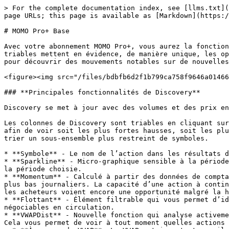
> For the complete documentation index, see [llms.txt](https://doc.mometic.com/llms.txt). Markdown versions of documentation pages are available by appending `.md` to page URLs; this page is available as [Markdown](https://doc.mometic.com/fr/guide-dutilisation-de-momo-pro/momo-pro+-base.md).

# MOMO Pro+ Base

Avec votre abonnement MOMO Pro+, vous aurez la fonctionnalité Discovery activée. Discovery offre une manière plus analytique de présenter les données, et les champs triables mettent en évidence, de manière unique, les opportunités selon leurs propres mérites. Recherchez par action, filtrez par secteur ou sélectionnez vos favoris pour découvrir des mouvements notables sur de nouvelles actions ou garder un œil attentif sur celles que vous suivez de près.

<figure><img src="/files/bdbfb6d2f1b799ca758f9646a01466d70d93e2d7" alt=""><figcaption><p>Analyses MOMO Pro Discovery</p></figcaption></figure>

### **Principales fonctionnalités de Discovery**

Discovery se met à jour avec des volumes et des prix en direct, ainsi qu’avec des analyses pour vous tenir informé des plus fortes variations.&#x20;

Les colonnes de Discovery sont triables en cliquant sur le nom de l’en-tête de colonne. Cela signifie que vous pouvez ordonner les colonnes du plus élevé au plus bas afin de voir soit les plus fortes hausses, soit les plus fortes baisses du marché. Utilisez les champs triables conjointement avec les filtres et la recherche pour trier un sous-ensemble plus restreint de symboles.

* **Symbole** - Le nom de l’action dans les résultats de Discovery. Vous pouvez survoler pour obtenir le nom complet de l’entreprise ou du titre.
* **Sparkline** - Micro-graphique sensible à la période utilisé comme référence rapide. Codé par couleur pour représenter une orientation positive ou négative selon la période choisie.
* **Momentum** - Calculé à partir des données de comptage du flux MOMO. Une valeur positive représente davantage de nouveaux plus hauts journaliers que de nouveaux plus bas journaliers. La capacité d’une action à continuer de franchir d’anciens sommets ou creux est un indicateur puissant, car les vendeurs restent en retrait et les acheteurs voient encore une opportunité malgré la hausse du prix. (Évidemment, l’inverse en cas de baisse).
* **Flottant** - Élément filtrable qui vous permet d’identifier les actions susceptibles de monter ou de baisser rapidement en raison d’un nombre limité d’actions négociables en circulation.
* **VWAPDist** - Nouvelle fonction qui analyse activement le marché en fonction de la distance en pourcentage par rapport au VWAP (prix moyen pondéré par le volume). Cela vous permet de voir à tout moment quelles actions s’écartent le plus de cette métrique.
  * **À propos du VWAP**. Le VWAP est important car il fournit aux traders un aperçu à la fois de la tendance et de la valeur d’un titre. Le VWAP est un indicateur courant et historiquement connu comme le point auquel les grands fonds accumulent ou distribuent leurs positions, car il était considéré comme le prix le plus représentatif de la valeur du jour. Le trading algorithmique a certes trouvé des moyens plus contemporains d’accumuler ou de distribuer, mais le VWAPDist reste un excellent moyen de repérer les actions qui s’éloignent de l’action pondérée par le volume.
* **Uvol** - Notre